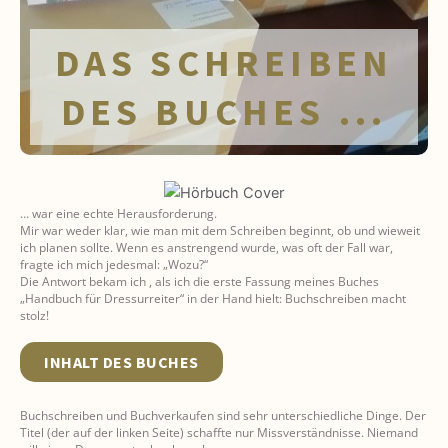
DAS SCHREIBEN
DES BUCHES ...
… war eine echte Herausforderung.
Mir war weder klar, wie man mit dem Schreiben beginnt, ob und wieweit
ich planen sollte. Wenn es anstrengend wurde, was oft der Fall war,
fragte ich mich jedesmal: „Wozu?“
Die Antwort bekam ich , als ich die erste Fassung meines Buches
„Handbuch für Dressurreiter“ in der Hand hielt: Buchschreiben macht
stolz!
INHALT DES BUCHES
Buchschreiben und Buchverkaufen sind sehr unterschiedliche Dinge. Der
Titel (der auf der linken Seite) schaffte nur Missverständnisse. Niemand