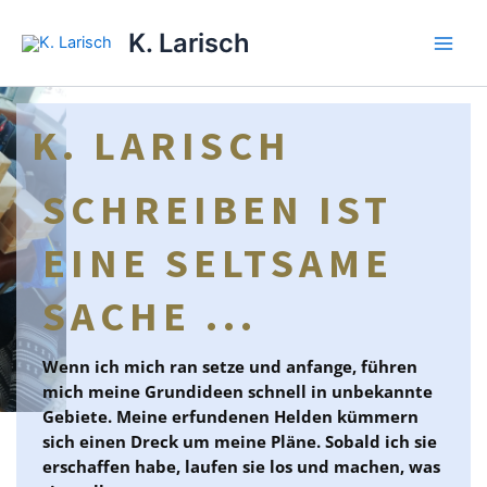
Zum
Main
K. Larisch
Inhalt
Men
springen
K. LARISCH
SCHREIBEN IST
EINE SELTSAME
SACHE ...
Wenn ich mich ran setze und anfange, führen
mich meine Grundideen schnell in unbekannte
Gebiete. Meine erfundenen Helden kümmern
sich einen Dreck um meine Pläne. Sobald ich sie
erschaffen habe, laufen sie los und machen, was